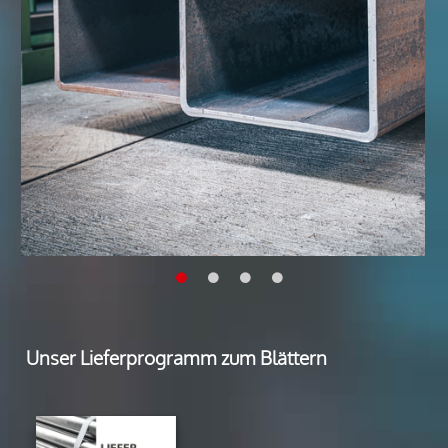
Bandstahl
Blankstahl
Geschweißte und nahtlose Rohre
Rohrzubehör
Profilstahlrohre
Stahlbauhohlprofile
Edelstahl
Flachstahl
Rundstahl
Vierkantstahl
Winkelstahl
Rundrohre
Unser Lieferprogramm zum Blättern
Profilrohre