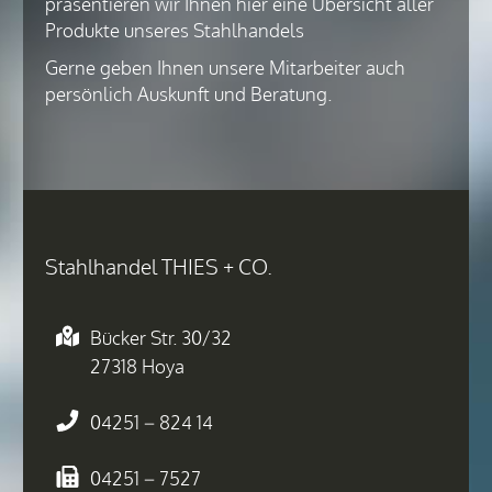
präsentieren wir Ihnen hier eine Übersicht aller
Produkte unseres Stahlhandels
Gerne geben Ihnen unsere Mitarbeiter auch
persönlich Auskunft und Beratung.
Stahlhandel THIES + CO.
Bücker Str. 30/32
27318 Hoya
04251 – 824 14
04251 – 7527