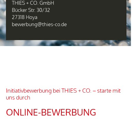
THIES + CO. GmbH
Bücker Str. 30/32
27318 Hoya
bewerbung@thies-co.de
Initiativbewerbung bei THIES + CO. – starte mit
uns durch
ONLINE-BEWERBUNG